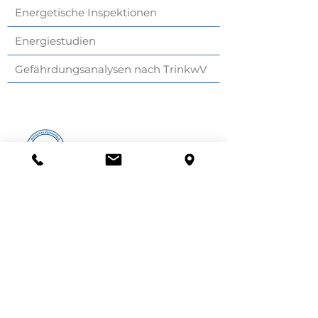
Energetische Inspektionen
Energiestudien
Gefährdungsanalysen nach TrinkwV
zertifiziert durch
TÜV Rheinland
Certipedia-ID: 01 355 000001/250
www.certipedia.com
HI-PLAN Ingenieurbüro GmbH