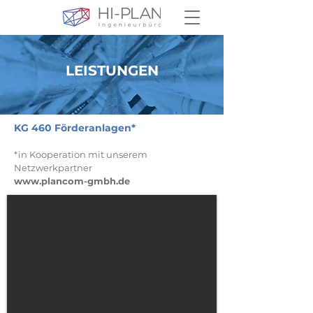
LEISTUNGEN
KG 460 Förderanlagen*
*in Kooperation mit unserem
Netzwerkpartner
www.plancom-gmbh.de