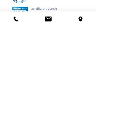
zertifiziert durch
TÜV Rheinland
Certipedia-ID: 01 355 000001/250
www.certipedia.com
HI-PLAN Ingenieurbüro GmbH
Lobbericher Straße 79
47929 Grefrath
Telefon: 0 21 58 / 40 84 - 0
Stellenangebote
Impressum
Datenschutz